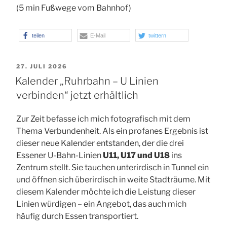
(5 min Fußwege vom Bahnhof)
teilen
E-Mail
twittern
VERÖFFENTLICHT
27. JULI 2026
AM
Kalender „Ruhrbahn – U Linien
verbinden“ jetzt erhältlich
Zur Zeit befasse ich mich fotografisch mit dem
Thema Verbundenheit. Als ein profanes Ergebnis ist
dieser neue Kalender entstanden, der die drei
Essener U-Bahn-Linien
U11, U17 und U18
ins
Zentrum stellt. Sie tauchen unterirdisch in Tunnel ein
und öffnen sich überirdisch in weite Stadträume. Mit
diesem Kalender möchte ich die Leistung dieser
Linien würdigen – ein Angebot, das auch mich
häufig durch Essen transportiert.