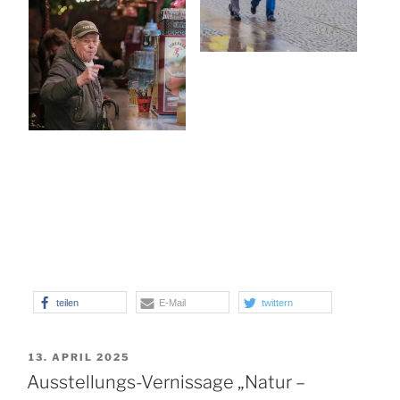
teilen
E-Mail
twittern
VERÖFFENTLICHT
13. APRIL 2025
AM
Ausstellungs-Vernissage „Natur –