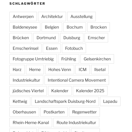
SCHLAGWÖRTER
Antwerpen
Architektur
Ausstellung
Baldeneysee
Belgien
Bochum
Brocken
Brücken
Dortmund
Duisburg
Emscher
Emscherinsel
Essen
Fotobuch
Fotogruppe Umtriebig
Frühling
Gelsenkirchen
Harz
Herne
Hohes Venn
ICM
Ilsetal
Industriekultur
Intentional Camera Movement
jüdisches Viertel
Kalender
Kalender 2025
Kettwig
Landschaftspark Duisburg-Nord
Lapadu
Oberhausen
Postkarten
Regenwetter
Rhein-Herne-Kanal
Route Industriekultur