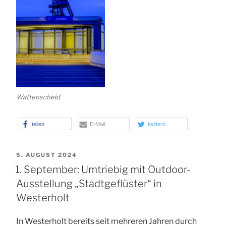
Wattenscheid
teilen
E-Mail
twittern
VERÖFFENTLICHT
5. AUGUST 2024
AM
1. September: Umtriebig mit Outdoor-
Ausstellung „Stadtgeflüster“ in
Westerholt
In Westerholt bereits seit mehreren Jahren durch