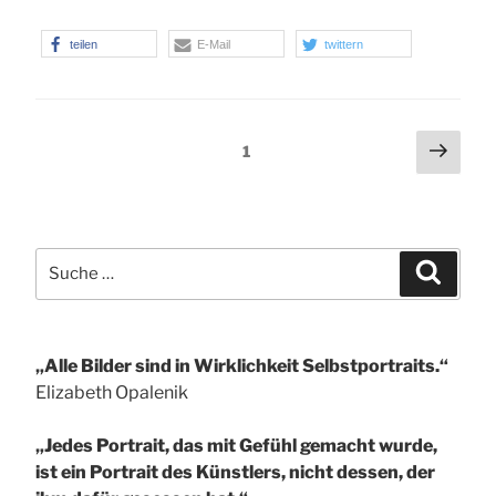
teilen
E-Mail
twittern
Seitennummerierung
Näch
Seite
1
Seit
der
Beiträge
Suche
Suchen
nach:
„Alle Bilder sind in Wirklichkeit Selbstportraits.“
Elizabeth Opalenik
„Jedes Portrait, das mit Gefühl gemacht wurde,
ist ein Portrait des Künstlers, nicht dessen, der