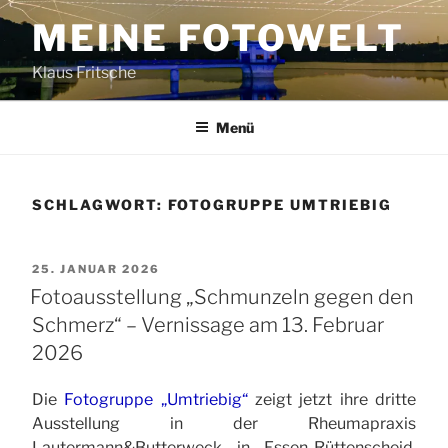
Zum
MEINE FOTOWELT
Inhalt
springen
Klaus Fritsche
Menü
SCHLAGWORT:
FOTOGRUPPE UMTRIEBIG
VERÖFFENTLICHT
25. JANUAR 2026
AM
Fotoausstellung „Schmunzeln gegen den
Schmerz“ – Vernissage am 13. Februar
2026
Die
Fotogruppe „Umtriebig“
zeigt jetzt ihre dritte
Ausstellung in der Rheumapraxis
Lautermann&Butterweck in Essen-Rüttenscheid.