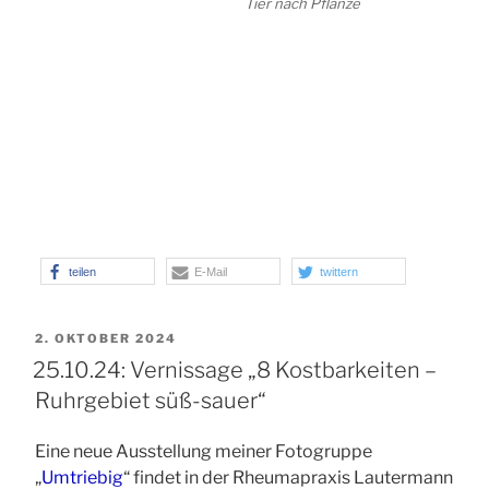
Tier nach Pflanze
teilen
E-Mail
twittern
VERÖFFENTLICHT
2. OKTOBER 2024
AM
25.10.24: Vernissage „8 Kostbarkeiten –
Ruhrgebiet süß-sauer“
Eine neue Ausstellung meiner Fotogruppe
„
Umtriebig
“ findet in der Rheumapraxis Lautermann