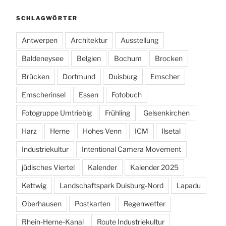
SCHLAGWÖRTER
Antwerpen
Architektur
Ausstellung
Baldeneysee
Belgien
Bochum
Brocken
Brücken
Dortmund
Duisburg
Emscher
Emscherinsel
Essen
Fotobuch
Fotogruppe Umtriebig
Frühling
Gelsenkirchen
Harz
Herne
Hohes Venn
ICM
Ilsetal
Industriekultur
Intentional Camera Movement
jüdisches Viertel
Kalender
Kalender 2025
Kettwig
Landschaftspark Duisburg-Nord
Lapadu
Oberhausen
Postkarten
Regenwetter
Rhein-Herne-Kanal
Route Industriekultur