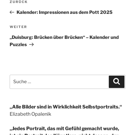
Vorheriger
ZURÜCK
Beitrag
Kalender: Impressionen aus dem Pott 2025
Nächster
WEITER
Beitrag
„Duisburg: Brücken über Brücken“ – Kalender und
Puzzles
Suche
Suchen
nach:
„Alle Bilder sind in Wirklichkeit Selbstportraits.“
Elizabeth Opalenik
„Jedes Portrait, das mit Gefühl gemacht wurde,