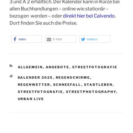
3 und A 2 erhältlich. Der Kalender kann in Kürze bei
allen Buchhandlungen – online wie stationär –
bezogen werden – oder
direkt hier bei Calvendo
.
Dort finden Sie auch die Preise.
teilen
E-Mail
twittern
KATEGORIEN
ALLGEMEIN
,
ANGEBOTE
,
STREETFOTOGRAFIE
SCHLAGWÖRTER
KALENDER 2025
,
REGENSCHIRME
,
REGENWETTER
,
SCHNEEFALL
,
STADTLEBEN
,
STREETFOTOGRAFIE
,
STREETPHOTOGRAPHY
,
URBAN LIVE
Beitragsnavigation