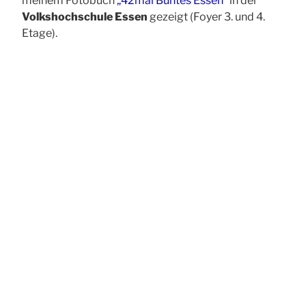
meinem Fotobuch
„42mal Buntes Essen“
in der
Volkshochschule Essen
gezeigt (Foyer 3. und 4.
Etage).