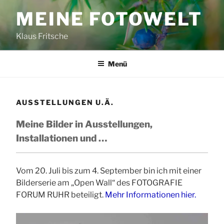
Zum
MEINE FOTOWELT
Inhalt
springen
Klaus Fritsche
Menü
AUSSTELLUNGEN U.Ä.
Meine Bilder in Ausstellungen,
Installationen und …
Vom 20. Juli bis zum 4. September bin ich mit einer
Bilderserie am „Open Wall“ des FOTOGRAFIE
FORUM RUHR beteiligt.
Mehr Informationen hier.