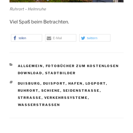
Ruhrort – Helmruhe
Viel Spaß beim Betrachten.
teilen
E-Mail
twittern
KATEGORIEN
ALLGEMEIN
,
FOTOBÜCHER ZUM KOSTENLOSEN
DOWNLOAD
,
STADTBILDER
SCHLAGWÖRTER
DUISBURG
,
DUISPORT
,
HAFEN
,
LOGPORT
,
RUHRORT
,
SCHIENE
,
SEIDENSTRASSE
,
STRRASSE
,
VERKEHRSSYSTEME
,
WASSERSTRASSEN