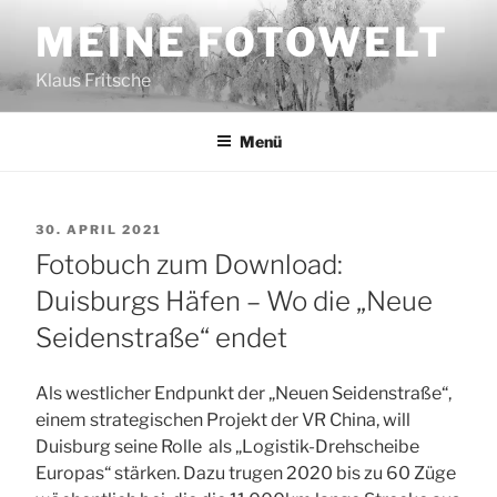
Zum
MEINE FOTOWELT
Inhalt
springen
Klaus Fritsche
Menü
VERÖFFENTLICHT
30. APRIL 2021
AM
Fotobuch zum Download:
Duisburgs Häfen – Wo die „Neue
Seidenstraße“ endet
Als westlicher Endpunkt der „Neuen Seidenstraße“,
einem strategischen Projekt der VR China, will
Duisburg seine Rolle als „Logistik-Drehscheibe
Europas“ stärken. Dazu trugen 2020 bis zu 60 Züge