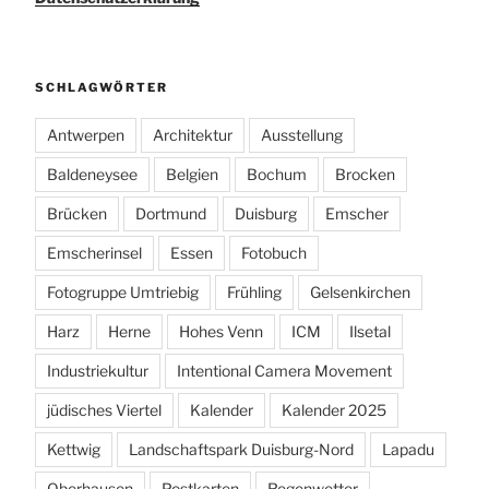
SCHLAGWÖRTER
Antwerpen
Architektur
Ausstellung
Baldeneysee
Belgien
Bochum
Brocken
Brücken
Dortmund
Duisburg
Emscher
Emscherinsel
Essen
Fotobuch
Fotogruppe Umtriebig
Frühling
Gelsenkirchen
Harz
Herne
Hohes Venn
ICM
Ilsetal
Industriekultur
Intentional Camera Movement
jüdisches Viertel
Kalender
Kalender 2025
Kettwig
Landschaftspark Duisburg-Nord
Lapadu
Oberhausen
Postkarten
Regenwetter