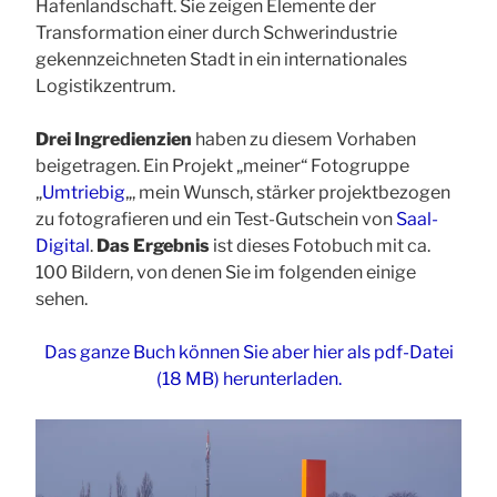
Hafenlandschaft. Sie zeigen Elemente der
Transformation einer durch Schwerindustrie
gekennzeichneten Stadt in ein internationales
Logistikzentrum.
Drei Ingredienzien
haben zu diesem Vorhaben
beigetragen. Ein Projekt „meiner“ Fotogruppe
„
Umtriebig
„, mein Wunsch, stärker projektbezogen
zu fotografieren und ein Test-Gutschein von
Saal-
Digital
.
Das Ergebnis
ist dieses Fotobuch mit ca.
100 Bildern, von denen Sie im folgenden einige
sehen.
Das ganze Buch können Sie aber hier als pdf-Datei
(18 MB) herunterladen.