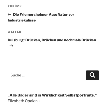
Beitragsnavigation
Vorheriger
ZURÜCK
Beitrag
Die Friemersheimer Aue: Natur vor
Industriekulisse
Nächster
WEITER
Beitrag
Duisburg: Brücken, Brücken und nochmals Brücken
Suche
Suchen
nach:
„Alle Bilder sind in Wirklichkeit Selbstportraits.“
Elizabeth Opalenik