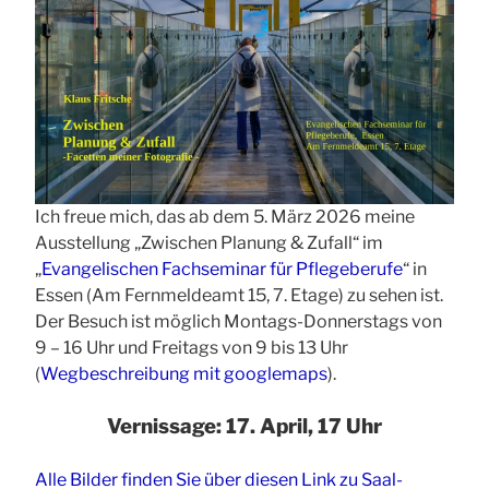
Ich freue mich, das ab dem 5. März 2026 meine
Ausstellung „Zwischen Planung & Zufall“ im
„
Evangelischen Fachseminar für Pflegeberufe
“ in
Essen (Am Fernmeldeamt 15, 7. Etage) zu sehen ist.
Der Besuch ist möglich Montags-Donnerstags von
9 – 16 Uhr und Freitags von 9 bis 13 Uhr
(
Wegbeschreibung mit googlemaps
).
Vernissage: 17. April, 17 Uhr
Alle Bilder finden Sie über diesen Link zu Saal-