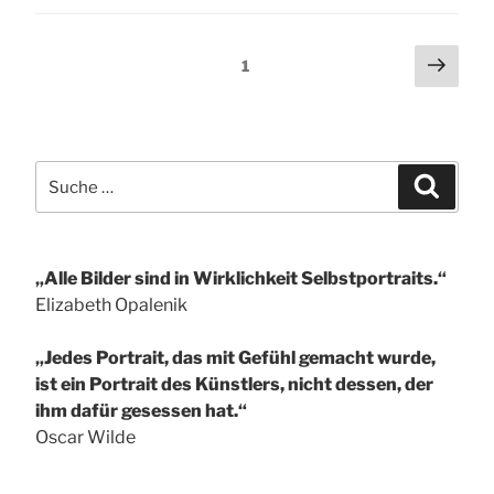
Seitennummerierung
Näch
Seite
1
Seit
der
Beiträge
Suche
Suchen
nach:
„Alle Bilder sind in Wirklichkeit Selbstportraits.“
Elizabeth Opalenik
„Jedes Portrait, das mit Gefühl gemacht wurde,
ist ein Portrait des Künstlers, nicht dessen, der
ihm dafür gesessen hat.“
Oscar Wilde