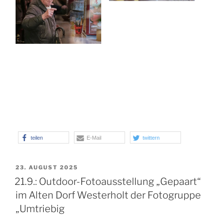
teilen
E-Mail
twittern
VERÖFFENTLICHT
23. AUGUST 2025
AM
21.9.: Outdoor-Fotoausstellung „Gepaart“
im Alten Dorf Westerholt der Fotogruppe
„Umtriebig