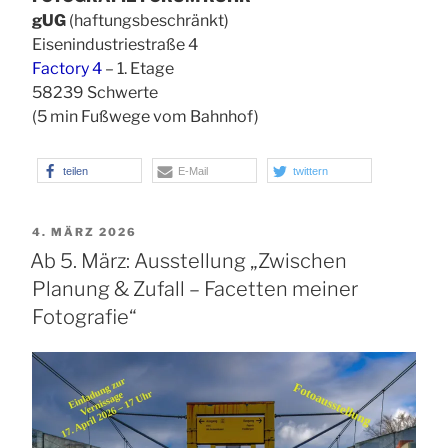
gUG
(haftungsbeschränkt)
Eisenindustriestraße 4
Factory 4
– 1. Etage
58239 Schwerte
(5 min Fußwege vom Bahnhof)
teilen
E-Mail
twittern
VERÖFFENTLICHT
4. MÄRZ 2026
AM
Ab 5. März: Ausstellung „Zwischen
Planung & Zufall – Facetten meiner
Fotografie“