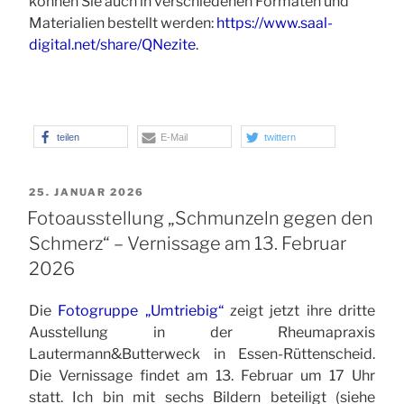
können Sie auch in verschiedenen Formaten und
Materialien bestellt werden:
https://www.saal-
digital.net/share/QNezite
.
teilen
E-Mail
twittern
VERÖFFENTLICHT
25. JANUAR 2026
AM
Fotoausstellung „Schmunzeln gegen den
Schmerz“ – Vernissage am 13. Februar
2026
Die
Fotogruppe „Umtriebig“
zeigt jetzt ihre dritte
Ausstellung in der Rheumapraxis
Lautermann&Butterweck in Essen-Rüttenscheid.
Die Vernissage findet am 13. Februar um 17 Uhr
statt. Ich bin mit sechs Bildern beteiligt (siehe