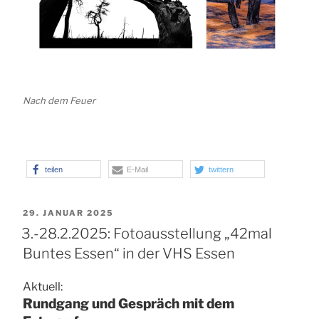
Nach dem Feuer
teilen
E-Mail
twittern
VERÖFFENTLICHT
29. JANUAR 2025
AM
3.-28.2.2025: Fotoausstellung „42mal
Buntes Essen“ in der VHS Essen
Aktuell:
Rundgang und Gespräch mit dem