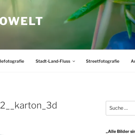
TOWELT
lefotografie
Stadt-Land-Fluss
Streetfotografie
A
__karton_3d
Suche
nach:
„Alle Bilder si