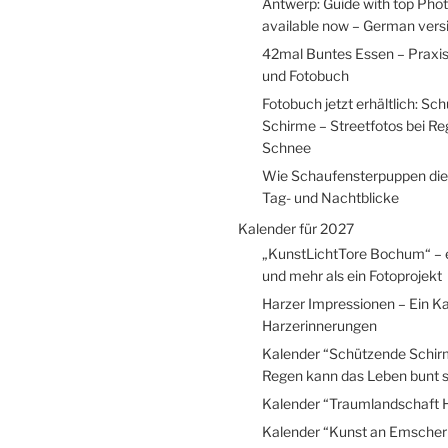
Antwerp: Guide with top Pho
available now – German versio
42mal Buntes Essen – Praxi
und Fotobuch
Fotobuch jetzt erhältlich: Sc
Schirme – Streetfotos bei R
Schnee
Wie Schaufensterpuppen die
Tag- und Nachtblicke
Kalender für 2027
„KunstLichtTore Bochum“ – 
und mehr als ein Fotoprojekt
Harzer Impressionen – Ein Ka
Harzerinnerungen
Kalender “Schützende Schir
Regen kann das Leben bunt s
Kalender “Traumlandschaft 
Kalender “Kunst an Emscher