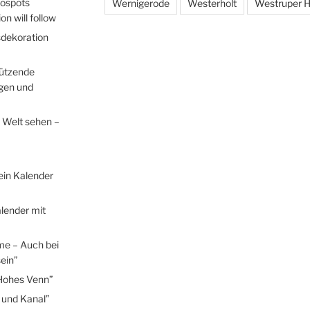
tospots
Wernigerode
Westerholt
Westruper H
n will follow
sdekoration
hützende
egen und
 Welt sehen –
ein Kalender
lender mit
me – Auch bei
ein”
Hohes Venn”
 und Kanal”