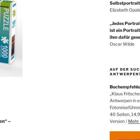
Selbstportrait
Elizabeth Opal
„Jedes Portrai
ist ein Portrai
ihm dafür gese
Oscar Wilde
AUF DER SUC
ANTWERPEN? 
Buchempfehl
„Klaus Fritsche
Antwerpen in 
Fotoreiseführe
40 Seiten, 14,9
en“ –
Version /
Mehr 