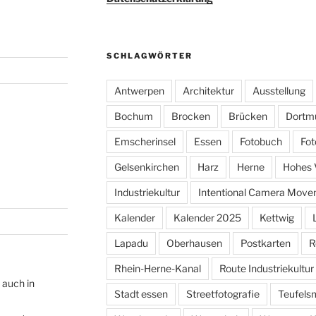
SCHLAGWÖRTER
Antwerpen
Architektur
Ausstellung
Bochum
Brocken
Brücken
Dortm
Emscherinsel
Essen
Fotobuch
Fot
Gelsenkirchen
Harz
Herne
Hohes 
Industriekultur
Intentional Camera Mov
Kalender
Kalender 2025
Kettwig
Lapadu
Oberhausen
Postkarten
R
Rhein-Herne-Kanal
Route Industriekultur
 auch in
Stadt essen
Streetfotografie
Teufels