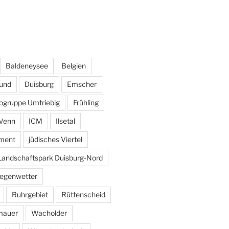
Baldeneysee
Belgien
und
Duisburg
Emscher
ogruppe Umtriebig
Frühling
Venn
ICM
Ilsetal
ement
jüdisches Viertel
Landschaftspark Duisburg-Nord
egenwetter
Ruhrgebiet
Rüttenscheid
mauer
Wacholder