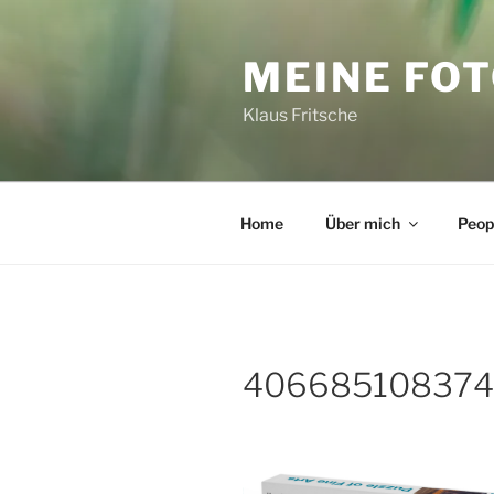
Zum
Inhalt
MEINE FO
springen
Klaus Fritsche
Home
Über mich
Peop
4066851083742