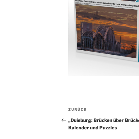
Beitragsnavigation
Vorheriger
ZURÜCK
Beitrag
„Duisburg: Brücken über Brück
Kalender und Puzzles