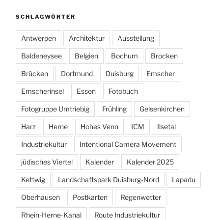
SCHLAGWÖRTER
Antwerpen
Architektur
Ausstellung
Baldeneysee
Belgien
Bochum
Brocken
Brücken
Dortmund
Duisburg
Emscher
Emscherinsel
Essen
Fotobuch
Fotogruppe Umtriebig
Frühling
Gelsenkirchen
Harz
Herne
Hohes Venn
ICM
Ilsetal
Industriekultur
Intentional Camera Movement
jüdisches Viertel
Kalender
Kalender 2025
Kettwig
Landschaftspark Duisburg-Nord
Lapadu
Oberhausen
Postkarten
Regenwetter
Rhein-Herne-Kanal
Route Industriekultur