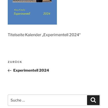
Titelseite Kalender „Experimentell 2024“
Beitragsnavigation
Vorheriger
ZURÜCK
Beitrag
Experimentell 2024
Suche
Suchen
nach: