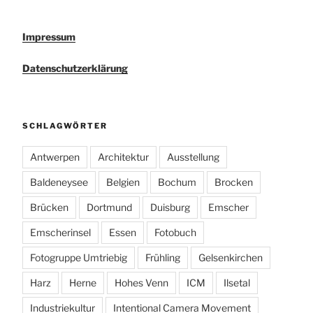
Impressum
Datenschutzerklärung
SCHLAGWÖRTER
Antwerpen
Architektur
Ausstellung
Baldeneysee
Belgien
Bochum
Brocken
Brücken
Dortmund
Duisburg
Emscher
Emscherinsel
Essen
Fotobuch
Fotogruppe Umtriebig
Frühling
Gelsenkirchen
Harz
Herne
Hohes Venn
ICM
Ilsetal
Industriekultur
Intentional Camera Movement