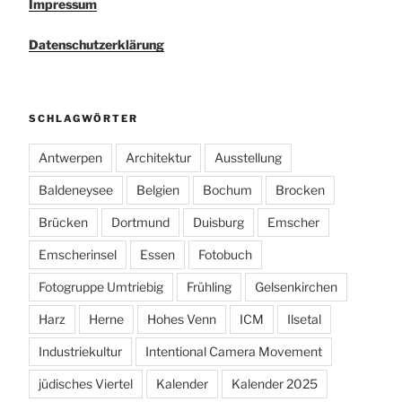
Impressum
Datenschutzerklärung
SCHLAGWÖRTER
Antwerpen
Architektur
Ausstellung
Baldeneysee
Belgien
Bochum
Brocken
Brücken
Dortmund
Duisburg
Emscher
Emscherinsel
Essen
Fotobuch
Fotogruppe Umtriebig
Frühling
Gelsenkirchen
Harz
Herne
Hohes Venn
ICM
Ilsetal
Industriekultur
Intentional Camera Movement
jüdisches Viertel
Kalender
Kalender 2025