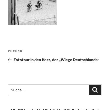
Beitragsnavigation
Vorheriger
ZURÜCK
Beitrag
Fototour in den Harz, der „Wiege Deutschlands“
Suche
Suchen
nach: