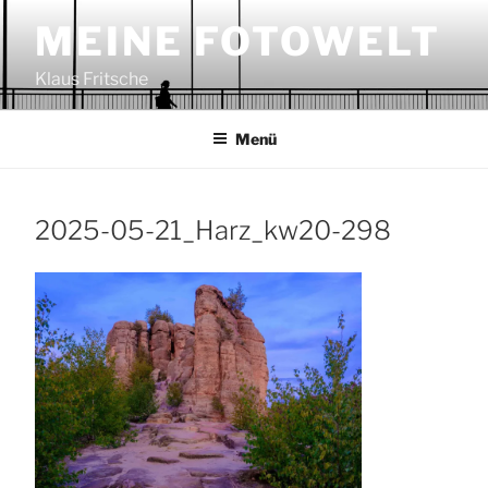
Zum
MEINE FOTOWELT
Inhalt
springen
Klaus Fritsche
Menü
2025-05-21_Harz_kw20-298