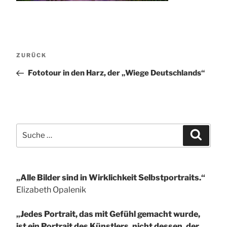
Beitragsnavigation
Vorheriger
ZURÜCK
Beitrag
Fototour in den Harz, der „Wiege Deutschlands“
Suche
Suchen
nach:
„Alle Bilder sind in Wirklichkeit Selbstportraits.“
Elizabeth Opalenik
„Jedes Portrait, das mit Gefühl gemacht wurde,
ist ein Portrait des Künstlers, nicht dessen, der