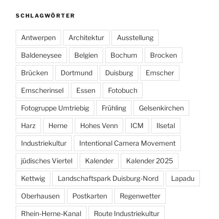
SCHLAGWÖRTER
Antwerpen
Architektur
Ausstellung
Baldeneysee
Belgien
Bochum
Brocken
Brücken
Dortmund
Duisburg
Emscher
Emscherinsel
Essen
Fotobuch
Fotogruppe Umtriebig
Frühling
Gelsenkirchen
Harz
Herne
Hohes Venn
ICM
Ilsetal
Industriekultur
Intentional Camera Movement
jüdisches Viertel
Kalender
Kalender 2025
Kettwig
Landschaftspark Duisburg-Nord
Lapadu
Oberhausen
Postkarten
Regenwetter
Rhein-Herne-Kanal
Route Industriekultur