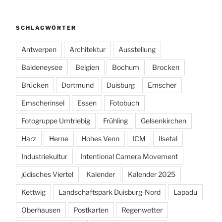
SCHLAGWÖRTER
Antwerpen
Architektur
Ausstellung
Baldeneysee
Belgien
Bochum
Brocken
Brücken
Dortmund
Duisburg
Emscher
Emscherinsel
Essen
Fotobuch
Fotogruppe Umtriebig
Frühling
Gelsenkirchen
Harz
Herne
Hohes Venn
ICM
Ilsetal
Industriekultur
Intentional Camera Movement
jüdisches Viertel
Kalender
Kalender 2025
Kettwig
Landschaftspark Duisburg-Nord
Lapadu
Oberhausen
Postkarten
Regenwetter