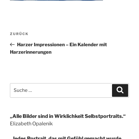
Beitragsnavigation
Vorheriger
ZURÜCK
Beitrag
Harzer Impressionen – Ein Kalender mit
Harzerinnerungen
Suche
Suchen
nach:
„Alle Bilder sind in Wirklichkeit Selbstportraits.“
Elizabeth Opalenik
„Jedes Portrait, das mit Gefühl gemacht wurde,