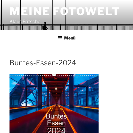
Zum
MEINE FOTOWELT
Inhalt
springen
Klaus Fritsche
Menü
Buntes-Essen-2024