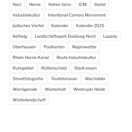
Harz
Herne
Hohes Venn
ICM
Ilsetal
Industriekultur
Intentional Camera Movement
jüdisches Viertel
Kalender
Kalender 2025
Kettwig
Landschaftspark Duisburg-Nord
Lapadu
Oberhausen
Postkarten
Regenwetter
Rhein-Herne-Kanal
Route Industriekultur
Ruhrgebiet
Rüttenscheid
Stadt essen
Streetfotografie
Teufelsmauer
Wacholder
Wernigerode
Westerholt
Westruper Heide
Winterlandschaft