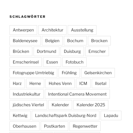
SCHLAGWÖRTER
Antwerpen
Architektur
Ausstellung
Baldeneysee
Belgien
Bochum
Brocken
Brücken
Dortmund
Duisburg
Emscher
Emscherinsel
Essen
Fotobuch
Fotogruppe Umtriebig
Frühling
Gelsenkirchen
Harz
Herne
Hohes Venn
ICM
Ilsetal
Industriekultur
Intentional Camera Movement
jüdisches Viertel
Kalender
Kalender 2025
Kettwig
Landschaftspark Duisburg-Nord
Lapadu
Oberhausen
Postkarten
Regenwetter