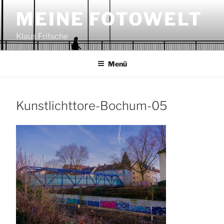
Zum
MEINE FOTOWELT
Inhalt
springen
Klaus Fritsche
Menü
Kunstlichttore-Bochum-05