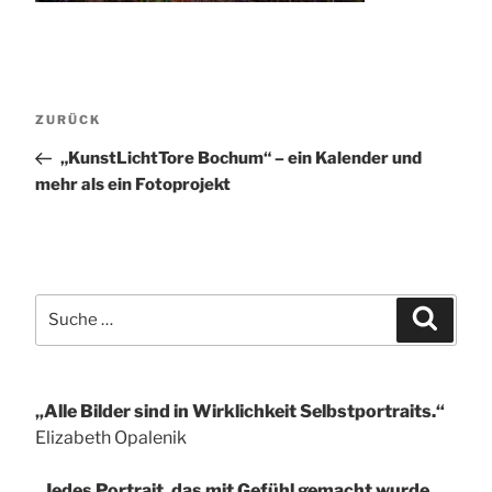
Beitragsnavigation
Vorheriger
ZURÜCK
Beitrag
„KunstLichtTore Bochum“ – ein Kalender und
mehr als ein Fotoprojekt
Suche
Suchen
nach:
„Alle Bilder sind in Wirklichkeit Selbstportraits.“
Elizabeth Opalenik
„Jedes Portrait, das mit Gefühl gemacht wurde,