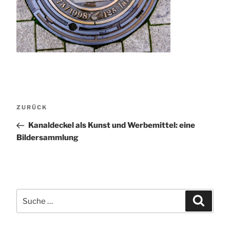
Beitragsnavigation
Vorheriger
ZURÜCK
Beitrag
Kanaldeckel als Kunst und Werbemittel: eine
Bildersammlung
Suche
Suchen
nach: