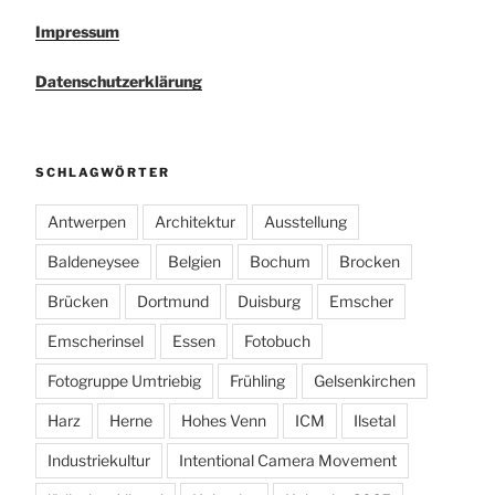
Impressum
Datenschutzerklärung
SCHLAGWÖRTER
Antwerpen
Architektur
Ausstellung
Baldeneysee
Belgien
Bochum
Brocken
Brücken
Dortmund
Duisburg
Emscher
Emscherinsel
Essen
Fotobuch
Fotogruppe Umtriebig
Frühling
Gelsenkirchen
Harz
Herne
Hohes Venn
ICM
Ilsetal
Industriekultur
Intentional Camera Movement