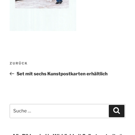
Beitragsnavigation
Vorheriger
ZURÜCK
Beitrag
Set mit sechs Kunstpostkarten erhältlich
Suche
Suchen
nach: