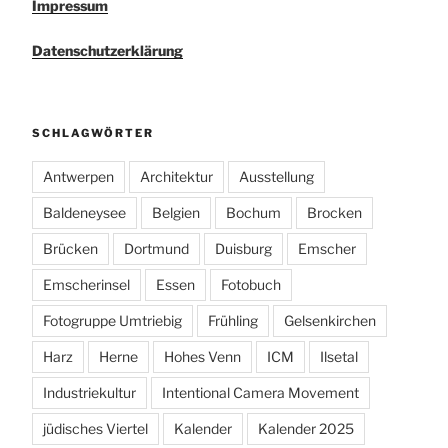
Impressum
Datenschutzerklärung
SCHLAGWÖRTER
Antwerpen
Architektur
Ausstellung
Baldeneysee
Belgien
Bochum
Brocken
Brücken
Dortmund
Duisburg
Emscher
Emscherinsel
Essen
Fotobuch
Fotogruppe Umtriebig
Frühling
Gelsenkirchen
Harz
Herne
Hohes Venn
ICM
Ilsetal
Industriekultur
Intentional Camera Movement
jüdisches Viertel
Kalender
Kalender 2025