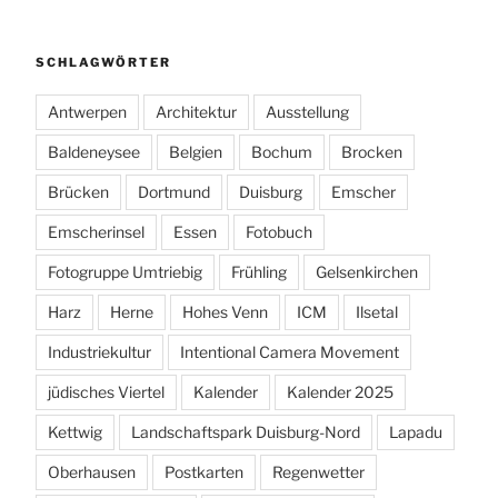
SCHLAGWÖRTER
Antwerpen
Architektur
Ausstellung
Baldeneysee
Belgien
Bochum
Brocken
Brücken
Dortmund
Duisburg
Emscher
Emscherinsel
Essen
Fotobuch
Fotogruppe Umtriebig
Frühling
Gelsenkirchen
Harz
Herne
Hohes Venn
ICM
Ilsetal
Industriekultur
Intentional Camera Movement
jüdisches Viertel
Kalender
Kalender 2025
Kettwig
Landschaftspark Duisburg-Nord
Lapadu
Oberhausen
Postkarten
Regenwetter