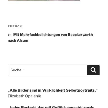
Beitragsnavigation
Vorheriger
ZURÜCK
Beitrag
Mit Mehrfachbelichtungen von Beeckerwerth
nach Alsum
Suche
Suchen
nach:
„Alle Bilder sind in Wirklichkeit Selbstportraits.“
Elizabeth Opalenik
„Jedes Portrait, das mit Gefühl gemacht wurde,