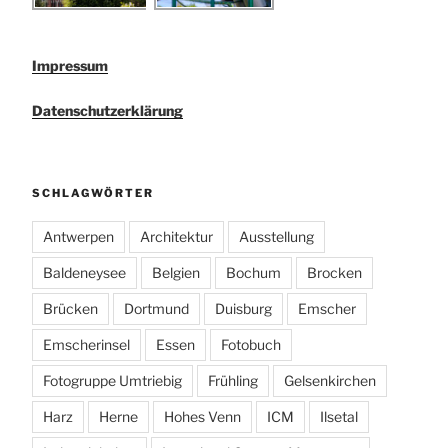
Impressum
Datenschutzerklärung
SCHLAGWÖRTER
Antwerpen
Architektur
Ausstellung
Baldeneysee
Belgien
Bochum
Brocken
Brücken
Dortmund
Duisburg
Emscher
Emscherinsel
Essen
Fotobuch
Fotogruppe Umtriebig
Frühling
Gelsenkirchen
Harz
Herne
Hohes Venn
ICM
Ilsetal