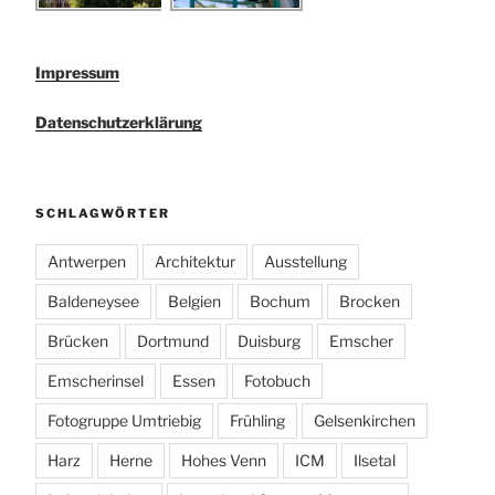
Impressum
Datenschutzerklärung
SCHLAGWÖRTER
Antwerpen
Architektur
Ausstellung
Baldeneysee
Belgien
Bochum
Brocken
Brücken
Dortmund
Duisburg
Emscher
Emscherinsel
Essen
Fotobuch
Fotogruppe Umtriebig
Frühling
Gelsenkirchen
Harz
Herne
Hohes Venn
ICM
Ilsetal