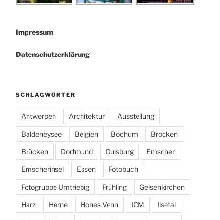
Impressum
Datenschutzerklärung
SCHLAGWÖRTER
Antwerpen
Architektur
Ausstellung
Baldeneysee
Belgien
Bochum
Brocken
Brücken
Dortmund
Duisburg
Emscher
Emscherinsel
Essen
Fotobuch
Fotogruppe Umtriebig
Frühling
Gelsenkirchen
Harz
Herne
Hohes Venn
ICM
Ilsetal