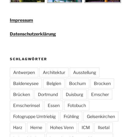
Impressum
Datenschutzerklärung
SCHLAGWÖRTER
Antwerpen
Architektur
Ausstellung
Baldeneysee
Belgien
Bochum
Brocken
Brücken
Dortmund
Duisburg
Emscher
Emscherinsel
Essen
Fotobuch
Fotogruppe Umtriebig
Frühling
Gelsenkirchen
Harz
Herne
Hohes Venn
ICM
Ilsetal