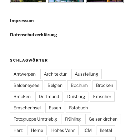
Impressum
Datenschutzerklärung
SCHLAGWÖRTER
Antwerpen
Architektur
Ausstellung
Baldeneysee
Belgien
Bochum
Brocken
Brücken
Dortmund
Duisburg
Emscher
Emscherinsel
Essen
Fotobuch
Fotogruppe Umtriebig
Frühling
Gelsenkirchen
Harz
Herne
Hohes Venn
ICM
Ilsetal