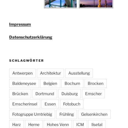
Impressum
Datenschutzerklärung
SCHLAGWÖRTER
Antwerpen
Architektur
Ausstellung
Baldeneysee
Belgien
Bochum
Brocken
Brücken
Dortmund
Duisburg
Emscher
Emscherinsel
Essen
Fotobuch
Fotogruppe Umtriebig
Frühling
Gelsenkirchen
Harz
Herne
Hohes Venn
ICM
Ilsetal