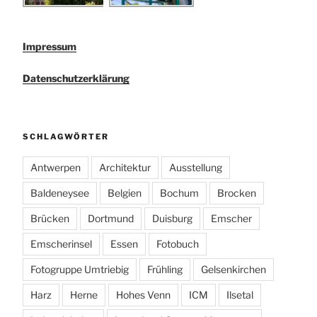
Impressum
Datenschutzerklärung
SCHLAGWÖRTER
Antwerpen
Architektur
Ausstellung
Baldeneysee
Belgien
Bochum
Brocken
Brücken
Dortmund
Duisburg
Emscher
Emscherinsel
Essen
Fotobuch
Fotogruppe Umtriebig
Frühling
Gelsenkirchen
Harz
Herne
Hohes Venn
ICM
Ilsetal