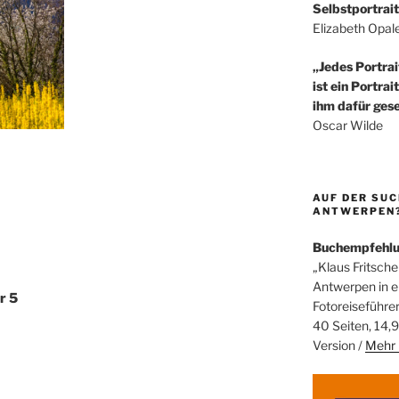
Selbstportrait
Elizabeth Opal
„Jedes Portrai
ist ein Portrai
ihm dafür gese
Oscar Wilde
AUF DER SUC
ANTWERPEN? 
Buchempfehl
„Klaus Fritsche
Antwerpen in 
r 5
Fotoreiseführe
40 Seiten, 14,9
Version /
Mehr 