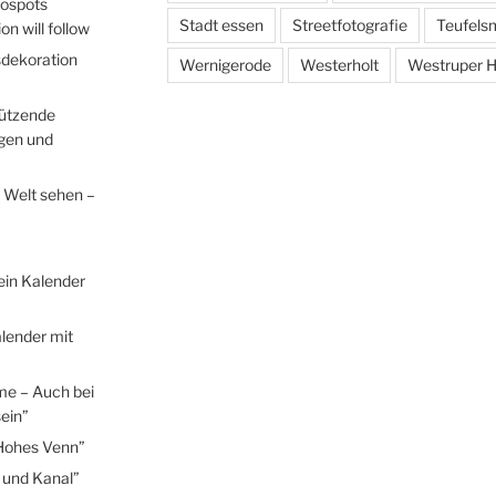
tospots
Stadt essen
Streetfotografie
Teufels
n will follow
sdekoration
Wernigerode
Westerholt
Westruper H
hützende
egen und
 Welt sehen –
ein Kalender
lender mit
me – Auch bei
ein”
Hohes Venn”
 und Kanal”