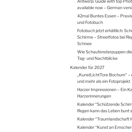
Antwerp: Guide with top Pho
available now – German versio
42mal Buntes Essen – Praxi
und Fotobuch
Fotobuch jetzt erhältlich: Sc
Schirme – Streetfotos bei R
Schnee
Wie Schaufensterpuppen die
Tag- und Nachtblicke
Kalender für 2027
„KunstLichtTore Bochum“ – 
und mehr als ein Fotoprojekt
Harzer Impressionen – Ein Ka
Harzerinnerungen
Kalender “Schützende Schir
Regen kann das Leben bunt s
Kalender “Traumlandschaft 
Kalender “Kunst an Emscher