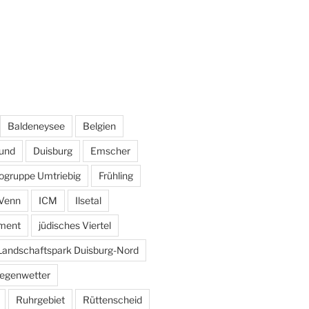
Baldeneysee
Belgien
und
Duisburg
Emscher
ogruppe Umtriebig
Frühling
Venn
ICM
Ilsetal
ement
jüdisches Viertel
Landschaftspark Duisburg-Nord
egenwetter
Ruhrgebiet
Rüttenscheid