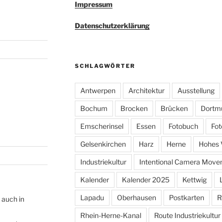
Impressum
Datenschutzerklärung
SCHLAGWÖRTER
Antwerpen
Architektur
Ausstellung
Bochum
Brocken
Brücken
Dortm
Emscherinsel
Essen
Fotobuch
Fot
Gelsenkirchen
Harz
Herne
Hohes 
Industriekultur
Intentional Camera Mov
Kalender
Kalender 2025
Kettwig
Lapadu
Oberhausen
Postkarten
R
 auch in
Rhein-Herne-Kanal
Route Industriekultur