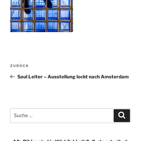
Beitragsnavigation
Vorheriger
ZURÜCK
Beitrag
Saul Leiter – Ausstellung lockt nach Amsterdam
Suche
Suchen
nach: