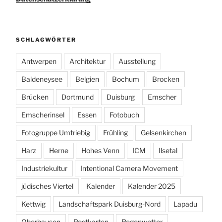
SCHLAGWÖRTER
Antwerpen
Architektur
Ausstellung
Baldeneysee
Belgien
Bochum
Brocken
Brücken
Dortmund
Duisburg
Emscher
Emscherinsel
Essen
Fotobuch
Fotogruppe Umtriebig
Frühling
Gelsenkirchen
Harz
Herne
Hohes Venn
ICM
Ilsetal
Industriekultur
Intentional Camera Movement
jüdisches Viertel
Kalender
Kalender 2025
Kettwig
Landschaftspark Duisburg-Nord
Lapadu
Oberhausen
Postkarten
Regenwetter