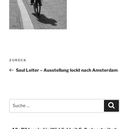
Beitragsnavigation
Vorheriger
ZURÜCK
Beitrag
Saul Leiter – Ausstellung lockt nach Amsterdam
Suche
Suchen
nach: