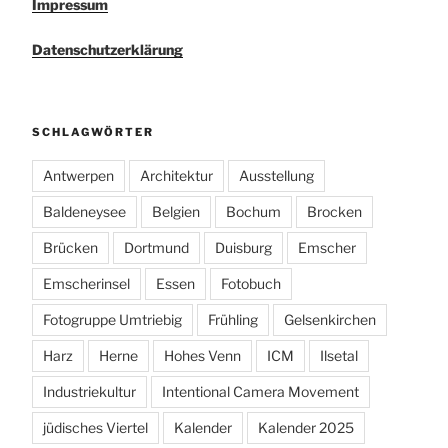
Impressum
Datenschutzerklärung
SCHLAGWÖRTER
Antwerpen
Architektur
Ausstellung
Baldeneysee
Belgien
Bochum
Brocken
Brücken
Dortmund
Duisburg
Emscher
Emscherinsel
Essen
Fotobuch
Fotogruppe Umtriebig
Frühling
Gelsenkirchen
Harz
Herne
Hohes Venn
ICM
Ilsetal
Industriekultur
Intentional Camera Movement
jüdisches Viertel
Kalender
Kalender 2025