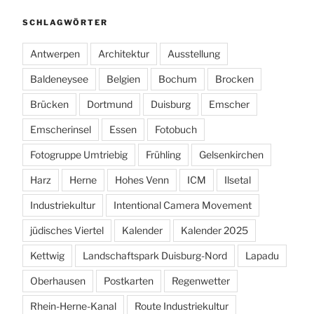
SCHLAGWÖRTER
Antwerpen
Architektur
Ausstellung
Baldeneysee
Belgien
Bochum
Brocken
Brücken
Dortmund
Duisburg
Emscher
Emscherinsel
Essen
Fotobuch
Fotogruppe Umtriebig
Frühling
Gelsenkirchen
Harz
Herne
Hohes Venn
ICM
Ilsetal
Industriekultur
Intentional Camera Movement
jüdisches Viertel
Kalender
Kalender 2025
Kettwig
Landschaftspark Duisburg-Nord
Lapadu
Oberhausen
Postkarten
Regenwetter
Rhein-Herne-Kanal
Route Industriekultur