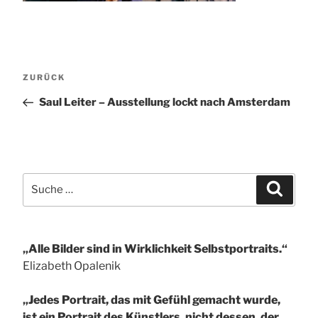
Beitragsnavigation
Vorheriger
ZURÜCK
Beitrag
Saul Leiter – Ausstellung lockt nach Amsterdam
Suche
Suchen
nach:
„Alle Bilder sind in Wirklichkeit Selbstportraits.“
Elizabeth Opalenik
„Jedes Portrait, das mit Gefühl gemacht wurde,
ist ein Portrait des Künstlers, nicht dessen, der