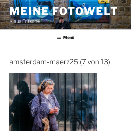
Zum
MEINE FOTOWELT
Inhalt
springen
Klaus Fritsche
Menü
amsterdam-maerz25 (7 von 13)