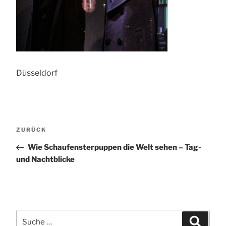
Düsseldorf
Beitragsnavigation
Vorheriger
ZURÜCK
Beitrag
Wie Schaufensterpuppen die Welt sehen – Tag-
und Nachtblicke
Suche
Suchen