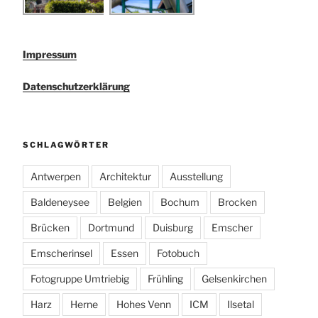
Impressum
Datenschutzerklärung
SCHLAGWÖRTER
Antwerpen
Architektur
Ausstellung
Baldeneysee
Belgien
Bochum
Brocken
Brücken
Dortmund
Duisburg
Emscher
Emscherinsel
Essen
Fotobuch
Fotogruppe Umtriebig
Frühling
Gelsenkirchen
Harz
Herne
Hohes Venn
ICM
Ilsetal