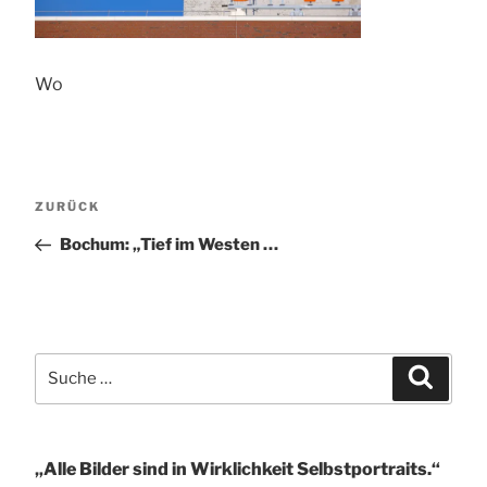
Wo
Beitragsnavigation
Vorheriger
ZURÜCK
Beitrag
Bochum: „Tief im Westen …
Suche
Suchen
nach:
„Alle Bilder sind in Wirklichkeit Selbstportraits.“