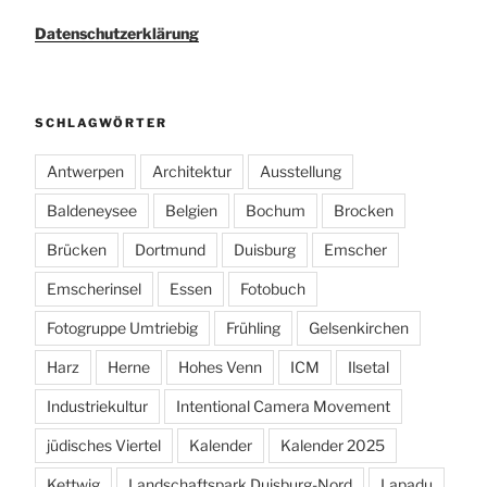
Datenschutzerklärung
SCHLAGWÖRTER
Antwerpen
Architektur
Ausstellung
Baldeneysee
Belgien
Bochum
Brocken
Brücken
Dortmund
Duisburg
Emscher
Emscherinsel
Essen
Fotobuch
Fotogruppe Umtriebig
Frühling
Gelsenkirchen
Harz
Herne
Hohes Venn
ICM
Ilsetal
Industriekultur
Intentional Camera Movement
jüdisches Viertel
Kalender
Kalender 2025
Kettwig
Landschaftspark Duisburg-Nord
Lapadu