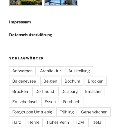
Impressum
Datenschutzerklärung
SCHLAGWÖRTER
Antwerpen
Architektur
Ausstellung
Baldeneysee
Belgien
Bochum
Brocken
Brücken
Dortmund
Duisburg
Emscher
Emscherinsel
Essen
Fotobuch
Fotogruppe Umtriebig
Frühling
Gelsenkirchen
Harz
Herne
Hohes Venn
ICM
Ilsetal