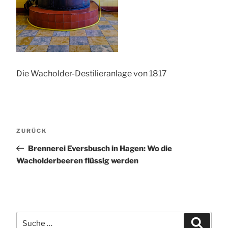
Die Wacholder-Destilieranlage von 1817
Beitragsnavigation
Vorheriger
ZURÜCK
Beitrag
Brennerei Eversbusch in Hagen: Wo die
Wacholderbeeren flüssig werden
Suche
Suchen