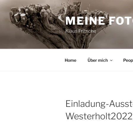
Zum
Inhalt
MEINE FO
springen
Klaus Fritsche
Home
Über mich
Peop
Einladung-Ausst
Westerholt2022