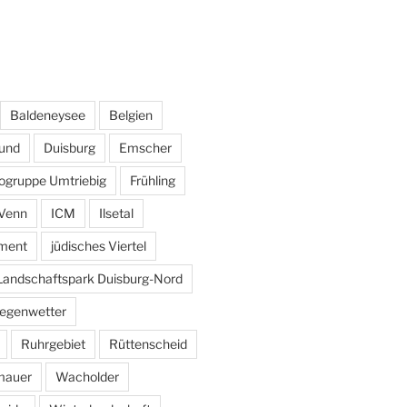
Baldeneysee
Belgien
und
Duisburg
Emscher
ogruppe Umtriebig
Frühling
Venn
ICM
Ilsetal
ement
jüdisches Viertel
Landschaftspark Duisburg-Nord
egenwetter
Ruhrgebiet
Rüttenscheid
mauer
Wacholder