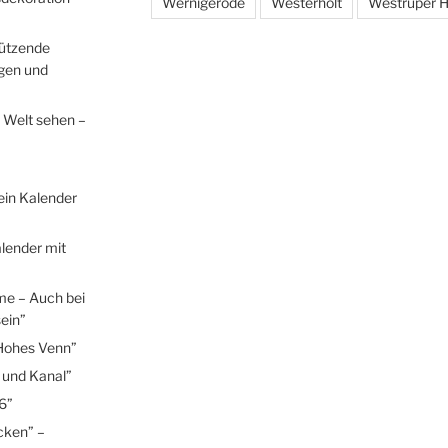
Wernigerode
Westerholt
Westruper H
hützende
egen und
 Welt sehen –
ein Kalender
lender mit
me – Auch bei
ein”
Hohes Venn”
 und Kanal”
6”
cken” –