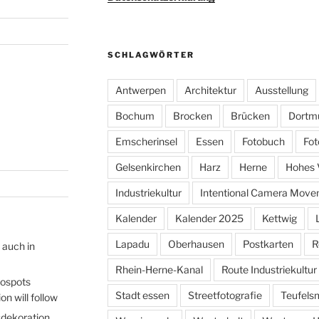
SCHLAGWÖRTER
Antwerpen
Architektur
Ausstellung
Bochum
Brocken
Brücken
Dortm
Emscherinsel
Essen
Fotobuch
Fot
Gelsenkirchen
Harz
Herne
Hohes 
Industriekultur
Intentional Camera Mov
Kalender
Kalender 2025
Kettwig
Lapadu
Oberhausen
Postkarten
R
 auch in
Rhein-Herne-Kanal
Route Industriekultur
tospots
Stadt essen
Streetfotografie
Teufels
n will follow
sdekoration