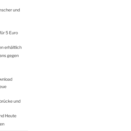
mscher und
für 5 Euro
n erhältlich
fans gegen
wnload
Neue
brücke und
und Heute
hen