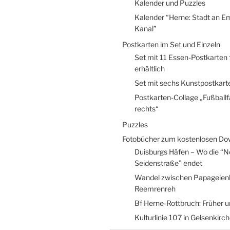
Kalender und Puzzles
Kalender “Herne: Stadt an E
Kanal”
Postkarten im Set und Einzeln
Set mit 11 Essen-Postkarten 
erhältlich
Set mit sechs Kunstpostkarte
Postkarten-Collage „Fußball
rechts“
Puzzles
Fotobücher zum kostenlosen Do
Duisburgs Häfen – Wo die “
Seidenstraße” endet
Wandel zwischen Papageien
Reemrenreh
Bf Herne-Rottbruch: Früher 
Kulturlinie 107 in Gelsenkirc