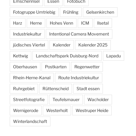
Emscherinsel
Essen
Fotobuch
Fotogruppe Umtriebig
Frühling
Gelsenkirchen
Harz
Herne
Hohes Venn
ICM
Ilsetal
Industriekultur
Intentional Camera Movement
jüdisches Viertel
Kalender
Kalender 2025
Kettwig
Landschaftspark Duisburg-Nord
Lapadu
Oberhausen
Postkarten
Regenwetter
Rhein-Herne-Kanal
Route Industriekultur
Ruhrgebiet
Rüttenscheid
Stadt essen
Streetfotografie
Teufelsmauer
Wacholder
Wernigerode
Westerholt
Westruper Heide
Winterlandschaft