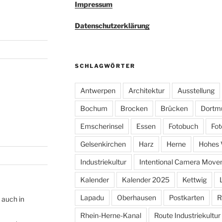
Impressum
Datenschutzerklärung
SCHLAGWÖRTER
Antwerpen
Architektur
Ausstellung
Bochum
Brocken
Brücken
Dortm
Emscherinsel
Essen
Fotobuch
Fot
Gelsenkirchen
Harz
Herne
Hohes 
Industriekultur
Intentional Camera Mov
Kalender
Kalender 2025
Kettwig
Lapadu
Oberhausen
Postkarten
R
 auch in
Rhein-Herne-Kanal
Route Industriekultur