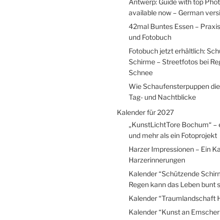
Antwerp: Guide with top Pho
available now – German versio
42mal Buntes Essen – Praxi
und Fotobuch
Fotobuch jetzt erhältlich: Sc
Schirme – Streetfotos bei R
Schnee
Wie Schaufensterpuppen die
Tag- und Nachtblicke
Kalender für 2027
„KunstLichtTore Bochum“ – 
und mehr als ein Fotoprojekt
Harzer Impressionen – Ein Ka
Harzerinnerungen
Kalender “Schützende Schir
Regen kann das Leben bunt s
Kalender “Traumlandschaft 
Kalender “Kunst an Emscher