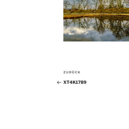
Beitragsnavigation
Vorheriger
ZURÜCK
Beitrag
XT4K1789