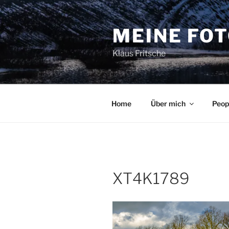
Zum
Inhalt
MEINE FO
springen
Klaus Fritsche
Home
Über mich
Peop
XT4K1789