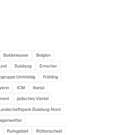
Baldeneysee
Belgien
und
Duisburg
Emscher
ogruppe Umtriebig
Frühling
Venn
ICM
Ilsetal
ement
jüdisches Viertel
Landschaftspark Duisburg-Nord
egenwetter
Ruhrgebiet
Rüttenscheid