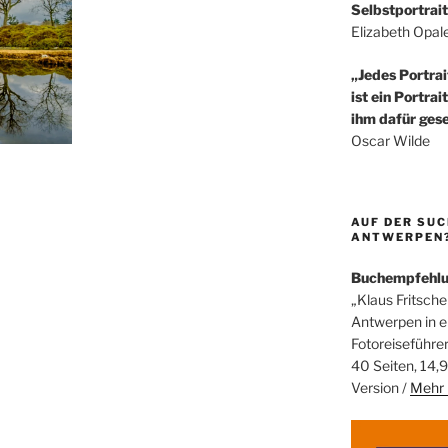
Selbstportrait
Elizabeth Opal
„Jedes Portrai
ist ein Portrai
ihm dafür gese
Oscar Wilde
AUF DER SUC
ANTWERPEN? 
Buchempfehl
„Klaus Fritsche
Antwerpen in 
Fotoreiseführe
40 Seiten, 14,9
Version /
Mehr 