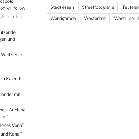
tospots
Stadt essen
Streetfotografie
Teufels
n will follow
sdekoration
Wernigerode
Westerholt
Westruper H
hützende
egen und
 Welt sehen –
ein Kalender
lender mit
me – Auch bei
ein”
Hohes Venn”
 und Kanal”