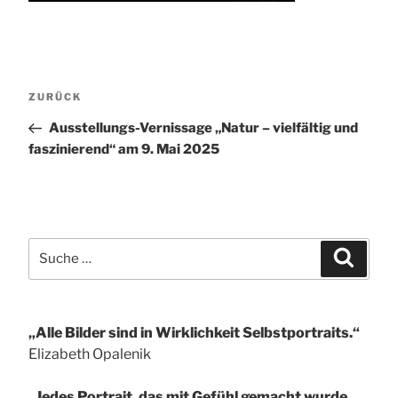
Beitragsnavigation
Vorheriger
ZURÜCK
Beitrag
Ausstellungs-Vernissage „Natur – vielfältig und
faszinierend“ am 9. Mai 2025
Suche
Suchen
nach:
„Alle Bilder sind in Wirklichkeit Selbstportraits.“
Elizabeth Opalenik
„Jedes Portrait, das mit Gefühl gemacht wurde,