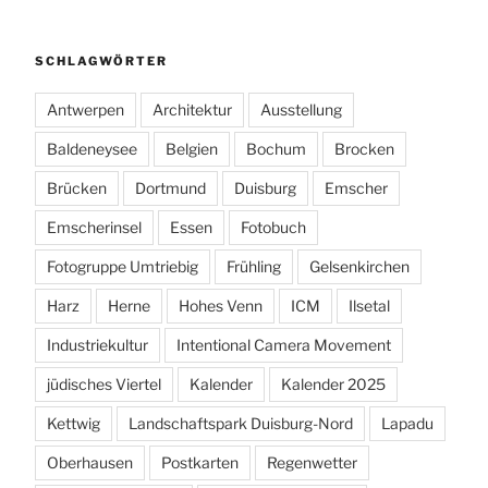
SCHLAGWÖRTER
Antwerpen
Architektur
Ausstellung
Baldeneysee
Belgien
Bochum
Brocken
Brücken
Dortmund
Duisburg
Emscher
Emscherinsel
Essen
Fotobuch
Fotogruppe Umtriebig
Frühling
Gelsenkirchen
Harz
Herne
Hohes Venn
ICM
Ilsetal
Industriekultur
Intentional Camera Movement
jüdisches Viertel
Kalender
Kalender 2025
Kettwig
Landschaftspark Duisburg-Nord
Lapadu
Oberhausen
Postkarten
Regenwetter