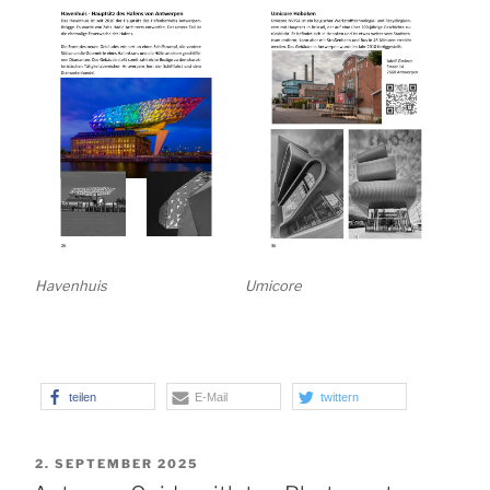
Havenhuis
Umicore
teilen
E-Mail
twittern
VERÖFFENTLICHT
2. SEPTEMBER 2025
AM