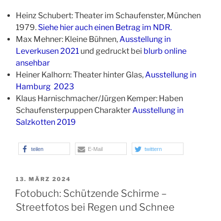
Heinz Schubert: Theater im Schaufenster, München
1979.
Siehe hier auch einen Betrag im NDR.
Max Mehner: Kleine Bühnen,
Ausstellung in
Leverkusen 2021
und gedruckt bei
blurb online
ansehbar
Heiner Kalhorn: Theater hinter Glas,
Ausstellung in
Hamburg 2023
Klaus Harnischmacher/Jürgen Kemper: Haben
Schaufensterpuppen Charakter
Ausstellung in
Salzkotten 2019
teilen
E-Mail
twittern
VERÖFFENTLICHT
13. MÄRZ 2024
AM
Fotobuch: Schützende Schirme –
Streetfotos bei Regen und Schnee