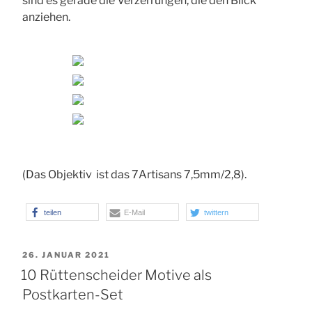
sind es gerade die Verzerrungen, die den Blick
anziehen.
(Das Objektiv ist das 7Artisans 7,5mm/2,8).
teilen
E-Mail
twittern
VERÖFFENTLICHT
26. JANUAR 2021
AM
10 Rüttenscheider Motive als
Postkarten-Set