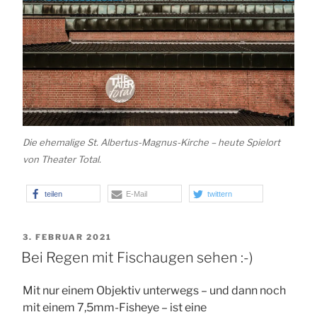
Die ehemalige St. Albertus-Magnus-Kirche – heute Spielort
von Theater Total.
teilen
E-Mail
twittern
VERÖFFENTLICHT
3. FEBRUAR 2021
AM
Bei Regen mit Fischaugen sehen :-)
Mit nur einem Objektiv unterwegs – und dann noch
mit einem 7,5mm-Fisheye – ist eine