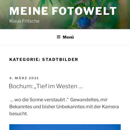
Zum
MEINE FOTOWELT
Inhalt
springen
Klaus Fritsche
Menü
KATEGORIE:
STADTBILDER
VERÖFFENTLICHT
4. MÄRZ 2021
AM
Bochum: „Tief im Westen …
… wo die Sonne verstaubt .“ Gewandeltes, mir
Bekanntes und bisher Unbekanntes mit der Kamera
besucht.