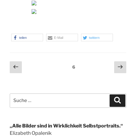
teilen
E-Mail
twittern
Seitennummerierung
Vorherige
Näch
Seite
6
Seite
Seit
der
Beiträge
Suche
Suchen
nach:
„Alle Bilder sind in Wirklichkeit Selbstportraits.“
Elizabeth Opalenik