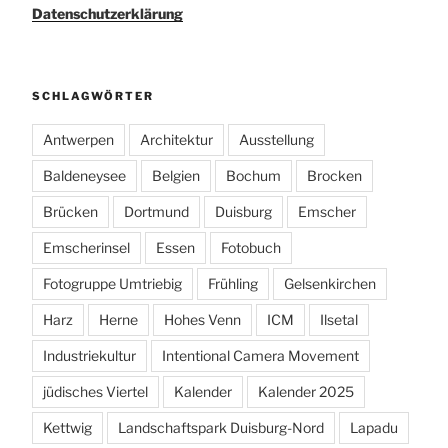
Datenschutzerklärung
SCHLAGWÖRTER
Antwerpen
Architektur
Ausstellung
Baldeneysee
Belgien
Bochum
Brocken
Brücken
Dortmund
Duisburg
Emscher
Emscherinsel
Essen
Fotobuch
Fotogruppe Umtriebig
Frühling
Gelsenkirchen
Harz
Herne
Hohes Venn
ICM
Ilsetal
Industriekultur
Intentional Camera Movement
jüdisches Viertel
Kalender
Kalender 2025
Kettwig
Landschaftspark Duisburg-Nord
Lapadu