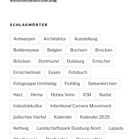
SCHLAGWÖRTER
Antwerpen
Architektur
Ausstellung
Baldeneysee
Belgien
Bochum
Brocken
Brücken
Dortmund
Duisburg
Emscher
Emscherinsel
Essen
Fotobuch
Fotogruppe Umtriebig
Frühling
Gelsenkirchen
Harz
Herne
Hohes Venn
ICM
Ilsetal
Industriekultur
Intentional Camera Movement
jüdisches Viertel
Kalender
Kalender 2025
Kettwig
Landschaftspark Duisburg-Nord
Lapadu