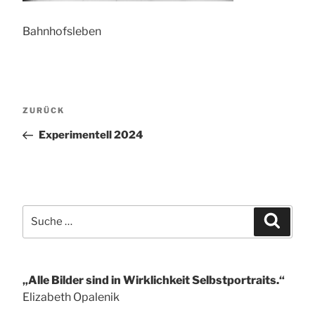
Bahnhofsleben
Beitragsnavigation
Vorheriger
ZURÜCK
Beitrag
Experimentell 2024
Suche
Suchen
nach:
„Alle Bilder sind in Wirklichkeit Selbstportraits.“
Elizabeth Opalenik