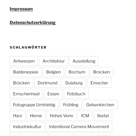
Impressum
Datenschutzerklärung
SCHLAGWÖRTER
Antwerpen
Architektur
Ausstellung
Baldeneysee
Belgien
Bochum
Brocken
Brücken
Dortmund
Duisburg
Emscher
Emscherinsel
Essen
Fotobuch
Fotogruppe Umtriebig
Frühling
Gelsenkirchen
Harz
Herne
Hohes Venn
ICM
Ilsetal
Industriekultur
Intentional Camera Movement