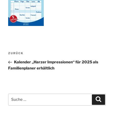
Beitragsnavigation
Vorheriger
ZURÜCK
Beitrag
Kalender „Harzer Impressionen“ für 2025 als
Familienplaner erhältlich
Suche
Suchen
nach: