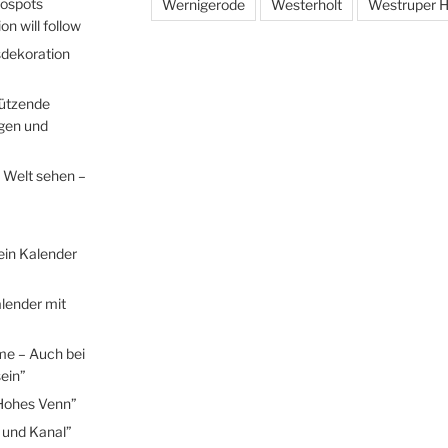
tospots
Wernigerode
Westerholt
Westruper H
n will follow
sdekoration
hützende
egen und
 Welt sehen –
ein Kalender
lender mit
me – Auch bei
ein”
Hohes Venn”
 und Kanal”