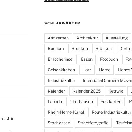
SCHLAGWÖRTER
Antwerpen
Architektur
Ausstellung
Bochum
Brocken
Brücken
Dortm
Emscherinsel
Essen
Fotobuch
Fot
Gelsenkirchen
Harz
Herne
Hohes 
Industriekultur
Intentional Camera Mov
Kalender
Kalender 2025
Kettwig
Lapadu
Oberhausen
Postkarten
R
Rhein-Herne-Kanal
Route Industriekultur
 auch in
Stadt essen
Streetfotografie
Teufels