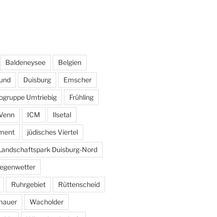
Baldeneysee
Belgien
und
Duisburg
Emscher
ogruppe Umtriebig
Frühling
Venn
ICM
Ilsetal
ement
jüdisches Viertel
Landschaftspark Duisburg-Nord
egenwetter
Ruhrgebiet
Rüttenscheid
mauer
Wacholder