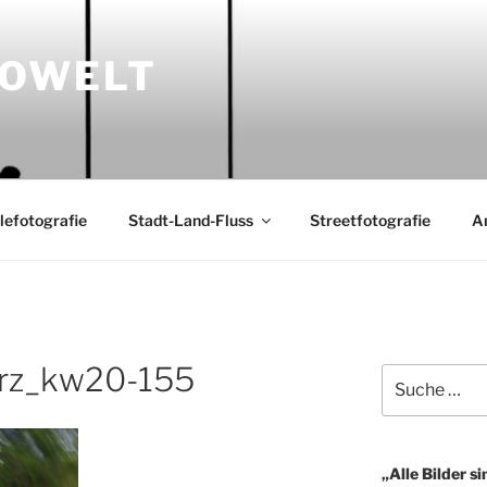
TOWELT
lefotografie
Stadt-Land-Fluss
Streetfotografie
A
rz_kw20-155
Suche
nach:
„Alle Bilder si