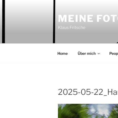
Zum
Inhalt
MEINE FO
springen
Klaus Fritsche
Home
Über mich
Peop
2025-05-22_Ha