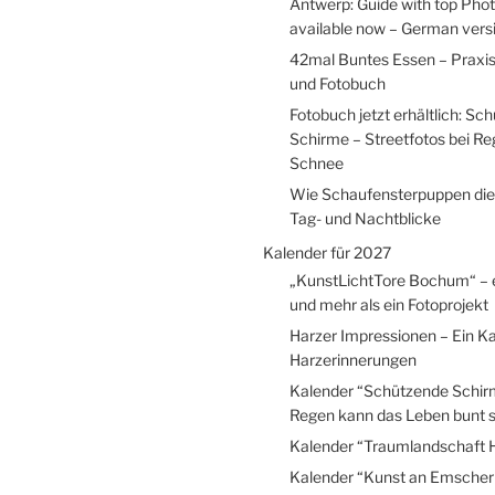
Antwerp: Guide with top Pho
available now – German versio
42mal Buntes Essen – Praxi
und Fotobuch
Fotobuch jetzt erhältlich: Sc
Schirme – Streetfotos bei R
Schnee
Wie Schaufensterpuppen die
Tag- und Nachtblicke
Kalender für 2027
„KunstLichtTore Bochum“ – 
und mehr als ein Fotoprojekt
Harzer Impressionen – Ein Ka
Harzerinnerungen
Kalender “Schützende Schir
Regen kann das Leben bunt s
Kalender “Traumlandschaft 
Kalender “Kunst an Emscher