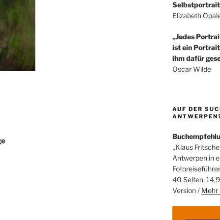
Selbstportrait
Elizabeth Opal
„Jedes Portrai
ist ein Portrai
ihm dafür gese
Oscar Wilde
AUF DER SUC
ANTWERPEN? 
Buchempfehl
ge
„Klaus Fritsche
Antwerpen in 
Fotoreiseführe
40 Seiten, 14,9
Version /
Mehr 