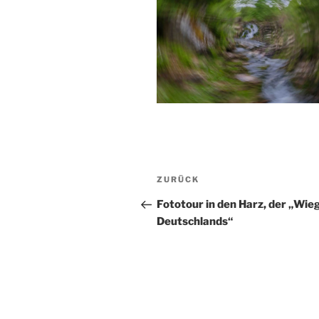
Beitragsnavigation
Vorheriger
ZURÜCK
Beitrag
Fototour in den Harz, der „Wie
Deutschlands“