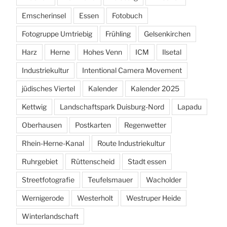
Emscherinsel
Essen
Fotobuch
Fotogruppe Umtriebig
Frühling
Gelsenkirchen
Harz
Herne
Hohes Venn
ICM
Ilsetal
Industriekultur
Intentional Camera Movement
jüdisches Viertel
Kalender
Kalender 2025
Kettwig
Landschaftspark Duisburg-Nord
Lapadu
Oberhausen
Postkarten
Regenwetter
Rhein-Herne-Kanal
Route Industriekultur
Ruhrgebiet
Rüttenscheid
Stadt essen
Streetfotografie
Teufelsmauer
Wacholder
Wernigerode
Westerholt
Westruper Heide
Winterlandschaft