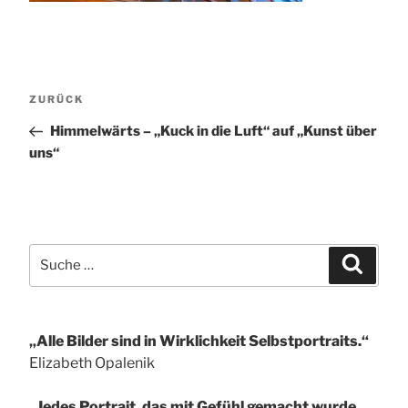
Beitragsnavigation
Vorheriger
ZURÜCK
Beitrag
Himmelwärts – „Kuck in die Luft“ auf „Kunst über
uns“
Suche
Suchen
nach:
„Alle Bilder sind in Wirklichkeit Selbstportraits.“
Elizabeth Opalenik
„Jedes Portrait, das mit Gefühl gemacht wurde,