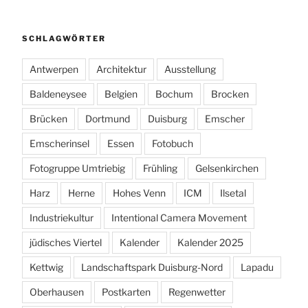
SCHLAGWÖRTER
Antwerpen
Architektur
Ausstellung
Baldeneysee
Belgien
Bochum
Brocken
Brücken
Dortmund
Duisburg
Emscher
Emscherinsel
Essen
Fotobuch
Fotogruppe Umtriebig
Frühling
Gelsenkirchen
Harz
Herne
Hohes Venn
ICM
Ilsetal
Industriekultur
Intentional Camera Movement
jüdisches Viertel
Kalender
Kalender 2025
Kettwig
Landschaftspark Duisburg-Nord
Lapadu
Oberhausen
Postkarten
Regenwetter