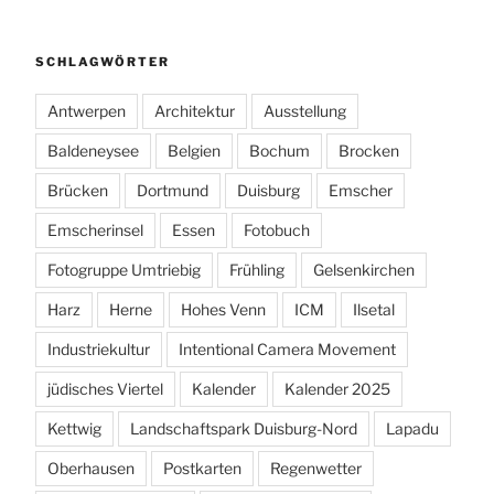
SCHLAGWÖRTER
Antwerpen
Architektur
Ausstellung
Baldeneysee
Belgien
Bochum
Brocken
Brücken
Dortmund
Duisburg
Emscher
Emscherinsel
Essen
Fotobuch
Fotogruppe Umtriebig
Frühling
Gelsenkirchen
Harz
Herne
Hohes Venn
ICM
Ilsetal
Industriekultur
Intentional Camera Movement
jüdisches Viertel
Kalender
Kalender 2025
Kettwig
Landschaftspark Duisburg-Nord
Lapadu
Oberhausen
Postkarten
Regenwetter