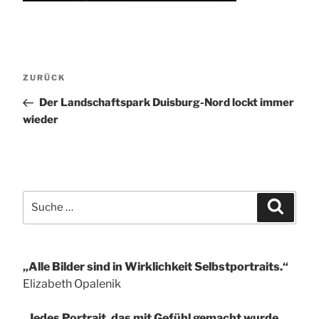
Beitragsnavigation
Vorheriger
ZURÜCK
Beitrag
Der Landschaftspark Duisburg-Nord lockt immer
wieder
Suche
Suchen
nach:
„Alle Bilder sind in Wirklichkeit Selbstportraits.“
Elizabeth Opalenik
„Jedes Portrait, das mit Gefühl gemacht wurde,