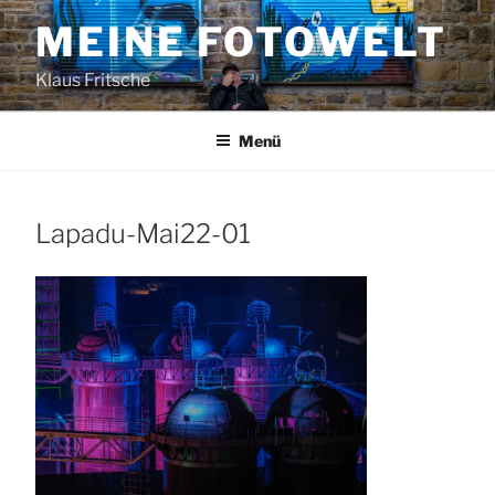
Zum
MEINE FOTOWELT
Inhalt
springen
Klaus Fritsche
Menü
Lapadu-Mai22-01