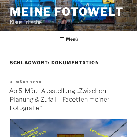
Zum
MEINE FOTOWELT
Inhalt
springen
Klaus Fritsche
Menü
SCHLAGWORT:
DOKUMENTATION
VERÖFFENTLICHT
4. MÄRZ 2026
AM
Ab 5. März: Ausstellung „Zwischen
Planung & Zufall – Facetten meiner
Fotografie“