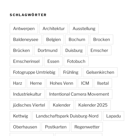
SCHLAGWÖRTER
Antwerpen
Architektur
Ausstellung
Baldeneysee
Belgien
Bochum
Brocken
Brücken
Dortmund
Duisburg
Emscher
Emscherinsel
Essen
Fotobuch
Fotogruppe Umtriebig
Frühling
Gelsenkirchen
Harz
Herne
Hohes Venn
ICM
Ilsetal
Industriekultur
Intentional Camera Movement
jüdisches Viertel
Kalender
Kalender 2025
Kettwig
Landschaftspark Duisburg-Nord
Lapadu
Oberhausen
Postkarten
Regenwetter