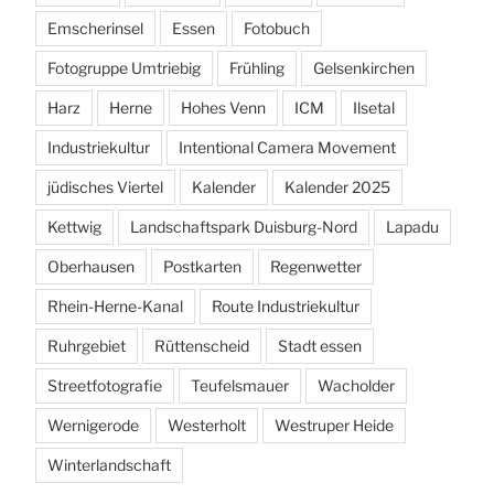
Emscherinsel
Essen
Fotobuch
Fotogruppe Umtriebig
Frühling
Gelsenkirchen
Harz
Herne
Hohes Venn
ICM
Ilsetal
Industriekultur
Intentional Camera Movement
jüdisches Viertel
Kalender
Kalender 2025
Kettwig
Landschaftspark Duisburg-Nord
Lapadu
Oberhausen
Postkarten
Regenwetter
Rhein-Herne-Kanal
Route Industriekultur
Ruhrgebiet
Rüttenscheid
Stadt essen
Streetfotografie
Teufelsmauer
Wacholder
Wernigerode
Westerholt
Westruper Heide
Winterlandschaft