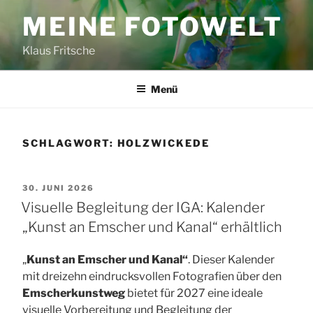
Zum
MEINE FOTOWELT
Inhalt
springen
Klaus Fritsche
Menü
SCHLAGWORT:
HOLZWICKEDE
VERÖFFENTLICHT
30. JUNI 2026
AM
Visuelle Begleitung der IGA: Kalender
„Kunst an Emscher und Kanal“ erhältlich
„
Kunst an Emscher und Kanal“
. Dieser Kalender
mit dreizehn eindrucksvollen Fotografien über den
Emscherkunstweg
bietet für 2027 eine ideale
visuelle Vorbereitung und Begleitung der