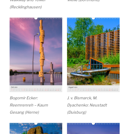
(Recklinghausen)
Bogomir Ecker:
J. v. Bismarck, M.
Reemrenreh – Kaum
Dyachenko: Neustadt
Gesang (Herne)
(Duisburg)