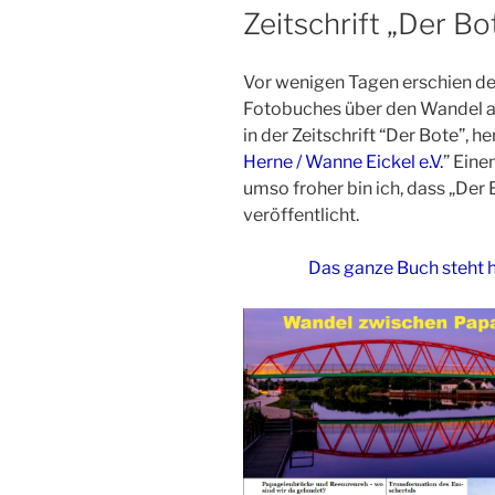
Zeitschrift „Der Bo
Vor wenigen Tagen erschien der
Fotobuches über den Wandel a
in der Zeitschrift “Der Bote”,
Herne / Wanne Eickel e.V.
” Eine
umso froher bin ich, dass „Der 
veröffentlicht.
Das ganze Buch steht h