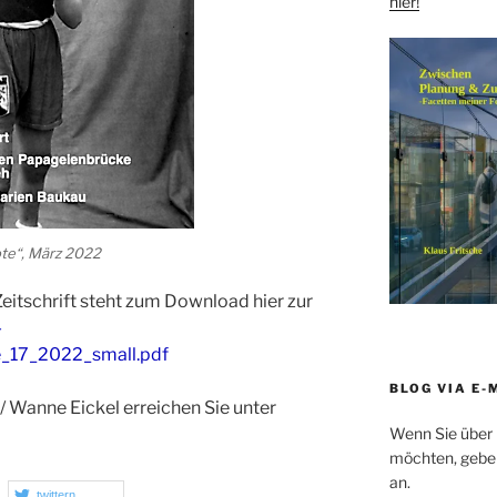
hier!
ote“, März 2022
eitschrift steht zum Download hier zur
-
_17_2022_small.pdf
BLOG VIA E-
/ Wanne Eickel erreichen Sie unter
Wenn Sie über 
möchten, geben 
an.
twittern