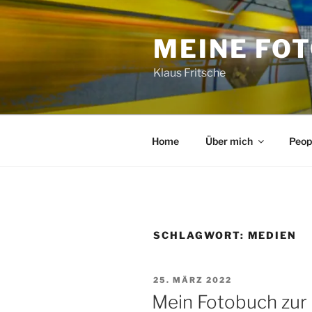
Zum
Inhalt
MEINE FO
springen
Klaus Fritsche
Home
Über mich
Peop
SCHLAGWORT:
MEDIEN
VERÖFFENTLICHT
25. MÄRZ 2022
AM
Mein Fotobuch zur 