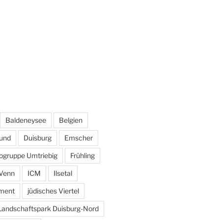
Baldeneysee
Belgien
und
Duisburg
Emscher
ogruppe Umtriebig
Frühling
Venn
ICM
Ilsetal
ement
jüdisches Viertel
Landschaftspark Duisburg-Nord