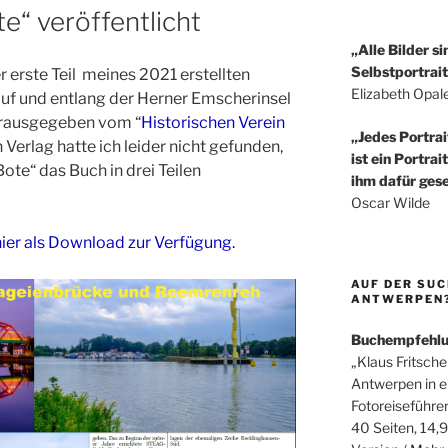
te“ veröffentlicht
„Alle Bilder si
Selbstportrait
 erste Teil meines 2021 erstellten
Elizabeth Opal
uf und entlang der Herner Emscherinsel
 herausgegeben vom “
Historischen Verein
„Jedes Portrai
n Verlag hatte ich leider nicht gefunden,
ist ein Portrai
Bote“ das Buch in drei Teilen
ihm dafür gese
Oscar Wilde
ier als Download zur Verfügung.
AUF DER SUC
ANTWERPEN? 
Buchempfehl
„Klaus Fritsche
Antwerpen in 
Fotoreiseführe
40 Seiten, 14,9