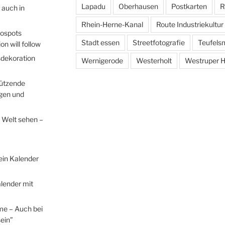
Lapadu
Oberhausen
Postkarten
R
 auch in
Rhein-Herne-Kanal
Route Industriekultur
tospots
Stadt essen
Streetfotografie
Teufels
n will follow
sdekoration
Wernigerode
Westerholt
Westruper H
hützende
egen und
 Welt sehen –
ein Kalender
lender mit
me – Auch bei
ein”