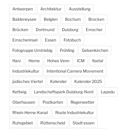
Antwerpen
Architektur
Ausstellung
Baldeneysee
Belgien
Bochum
Brocken
Brücken
Dortmund
Duisburg
Emscher
Emscherinsel
Essen
Fotobuch
Fotogruppe Umtriebig
Frühling
Gelsenkirchen
Harz
Herne
Hohes Venn
ICM
Ilsetal
Industriekultur
Intentional Camera Movement
jüdisches Viertel
Kalender
Kalender 2025
Kettwig
Landschaftspark Duisburg-Nord
Lapadu
Oberhausen
Postkarten
Regenwetter
Rhein-Herne-Kanal
Route Industriekultur
Ruhrgebiet
Rüttenscheid
Stadt essen