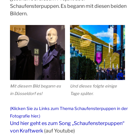
Schaufensterpuppen. Es begann mit diesen beiden
Bildern.
Mit diesem Bild begann es
Und dieses folgte einige
in Düsseldorf es!
Tage später.
(Klicken Sie zu Links zum Thema Schaufensterpuppen in der
Fotografie hier.)
Und hier geht es zum Song „Schaufensterpuppen“
von Kraftwerk
(auf Youtube)