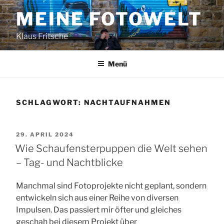
Zum
MEINE FOTOWELT
Inhalt
springen
Klaus Fritsche
Menü
SCHLAGWORT:
NACHTAUFNAHMEN
VERÖFFENTLICHT
29. APRIL 2024
AM
Wie Schaufensterpuppen die Welt sehen
– Tag- und Nachtblicke
Manchmal sind Fotoprojekte nicht geplant, sondern
entwickeln sich aus einer Reihe von diversen
Impulsen. Das passiert mir öfter und gleiches
geschah bei diesem Projekt über