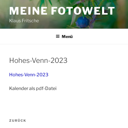
Zum
MEINE FOTOWELT
Inhalt
springen
Klaus Fritsche
Menü
Hohes-Venn-2023
Hohes-Venn-2023
Kalender als pdf-Datei
Beitragsnavigation
Vorheriger
ZURÜCK
Beitrag