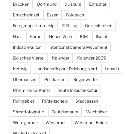
Brücken
Dortmund
Duisburg
Emscher
Emscherinsel
Essen
Fotobuch
Fotogruppe Umtriebig
Frühling
Gelsenkirchen
Harz
Herne
Hohes Venn
ICM
Ilsetal
Industriekultur
Intentional Camera Movement
jüdisches Viertel
Kalender
Kalender 2025
Kettwig
Landschaftspark Duisburg-Nord
Lapadu
Oberhausen
Postkarten
Regenwetter
Rhein-Herne-Kanal
Route Industriekultur
Ruhrgebiet
Rüttenscheid
Stadt essen
Streetfotografie
Teufelsmauer
Wacholder
Wernigerode
Westerholt
Westruper Heide
Winterlandschaft