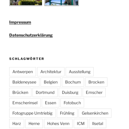
Impressum
Datenschutzerklärung
SCHLAGWÖRTER
Antwerpen
Architektur
Ausstellung
Baldeneysee
Belgien
Bochum
Brocken
Brücken
Dortmund
Duisburg
Emscher
Emscherinsel
Essen
Fotobuch
Fotogruppe Umtriebig
Frühling
Gelsenkirchen
Harz
Herne
Hohes Venn
ICM
Ilsetal