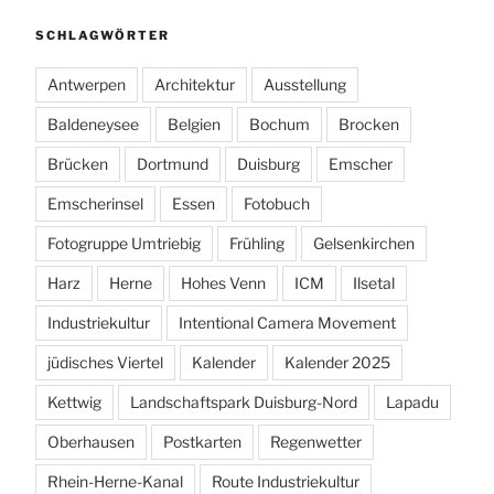
SCHLAGWÖRTER
Antwerpen
Architektur
Ausstellung
Baldeneysee
Belgien
Bochum
Brocken
Brücken
Dortmund
Duisburg
Emscher
Emscherinsel
Essen
Fotobuch
Fotogruppe Umtriebig
Frühling
Gelsenkirchen
Harz
Herne
Hohes Venn
ICM
Ilsetal
Industriekultur
Intentional Camera Movement
jüdisches Viertel
Kalender
Kalender 2025
Kettwig
Landschaftspark Duisburg-Nord
Lapadu
Oberhausen
Postkarten
Regenwetter
Rhein-Herne-Kanal
Route Industriekultur