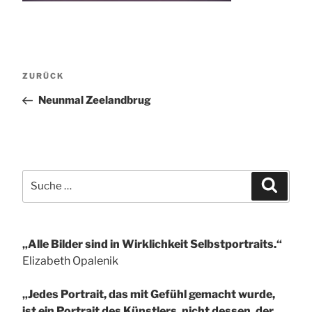
Beitragsnavigation
Vorheriger
ZURÜCK
Beitrag
Neunmal Zeelandbrug
Suche
Suchen
nach:
„Alle Bilder sind in Wirklichkeit Selbstportraits.“
Elizabeth Opalenik
„Jedes Portrait, das mit Gefühl gemacht wurde,
ist ein Portrait des Künstlers, nicht dessen, der